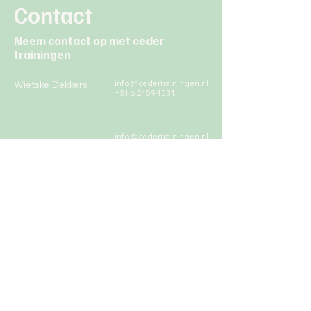
Contact
Neem contact op met ceder
trainingen
Wietske Dekkers
info@cedertrainingen.nl
+31 6 24594531
info@cedertrainingen.nl
Carine Blauw
06-54676660