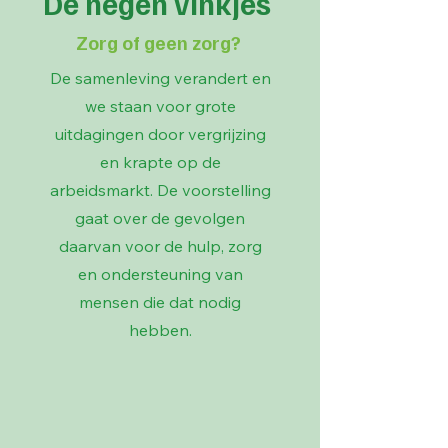
De negen vinkjes
Zorg of geen zorg?
De samenleving verandert en
we staan voor grote
uitdagingen door vergrijzing
en krapte op de
arbeidsmarkt. De voorstelling
gaat over de gevolgen
daarvan voor de hulp, zorg
en ondersteuning van
mensen die dat nodig
hebben.