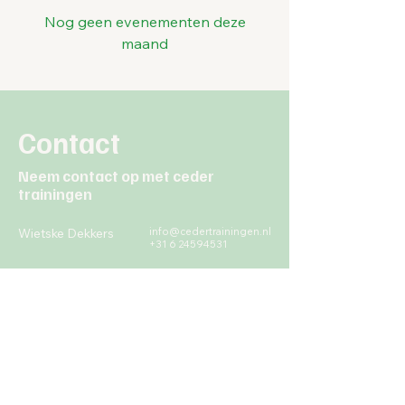
Nog geen evenementen deze
maand
Contact
Neem contact op met ceder
trainingen
Wietske Dekkers
info@cedertrainingen.nl
+31 6 24594531
info@cedertrainingen.nl
Carine Blauw
06-54676660